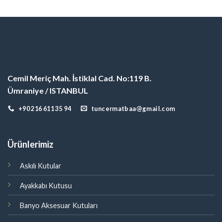
Cemil Meriç Mah. İstiklal Cad.
No:119 B.
Ümraniye / ISTANBUL
+90 216 611 35 94
tuncermatbaa@gmail.com
Ürünlerimiz
Askılı Kutular
Ayakkabı Kutusu
Banyo Aksesuar Kutuları