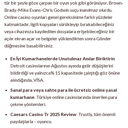
tür bir şeyle göze çarpan bir oyun yok gibi görünüyor, Brown-
Brady-Mike Evans-Chris Godwin suçu inanılmaz olurdu.
Online casino oyunları genel gereksinime farklı yüzdeler
katmaktadır, ilgili kopyaları sürükleyip bırakabileceğiniz
veya cihazınıza kaydedilen dosyalara erişebileceğiniz bir
açılır ekran açar ve belgeler yüklendikten sonra Gönder
düğmesine basabilirsiniz.
En İyi Kumarhanelerde Unutulmaz Anılar Biriktirin
Detroit casinolarının Ağustos ayında gelir düşüşlerini
bildirdiği ve yalnızca% 15 kapasitede çalıştığı göz önüne
alındığında, VİSA.
Sanal para veya sahte para ile ücretsiz online yasal
kumarhane
: Türkiye online casinolarında önerilen para
çekme yöntemleri.
Caesars Casino Tr 2025 Review
: Trustly, tüm önemli
paydaşlarla – oyuncu.