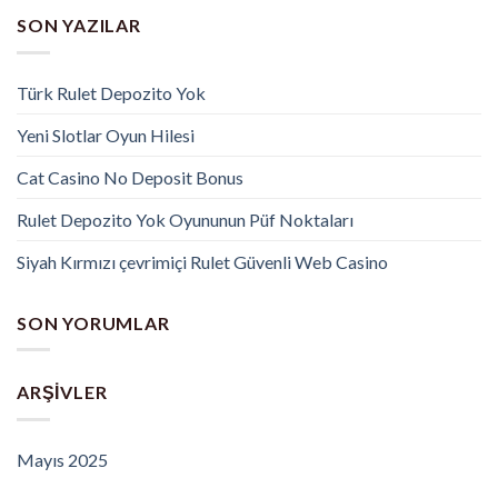
SON YAZILAR
Türk Rulet Depozito Yok
Yeni Slotlar Oyun Hilesi
Cat Casino No Deposit Bonus
Rulet Depozito Yok Oyununun Püf Noktaları
Siyah Kırmızı çevrimiçi Rulet Güvenli Web Casino
SON YORUMLAR
ARŞIVLER
Mayıs 2025