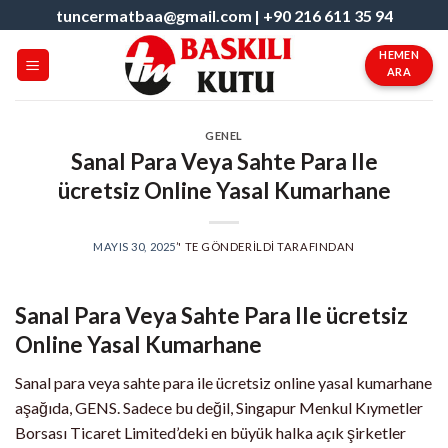
Skip
tuncermatbaa@gmail.com
|
+90 216 611 35 94
to
HEMEN
content
ARA
GENEL
Sanal Para Veya Sahte Para Ile
ücretsiz Online Yasal Kumarhane
MAYIS 30, 2025
’' TE GÖNDERILDI
TARAFINDAN
Sanal Para Veya Sahte Para Ile ücretsiz
Online Yasal Kumarhane
Sanal para veya sahte para ile ücretsiz online yasal kumarhane
aşağıda, GENS. Sadece bu değil, Singapur Menkul Kıymetler
Borsası Ticaret Limited’deki en büyük halka açık şirketler