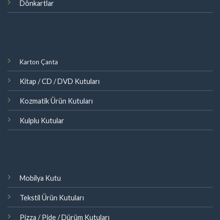
Dönkartlar
Karton Çanta
Kitap / CD / DVD Kutuları
Kozmatik Ürün Kutula
rı
Kulplu Kutular
Mobilya Kutu
Tekstil Ürün Kutuları
Pizza / Pide / Dürüm Kutuları