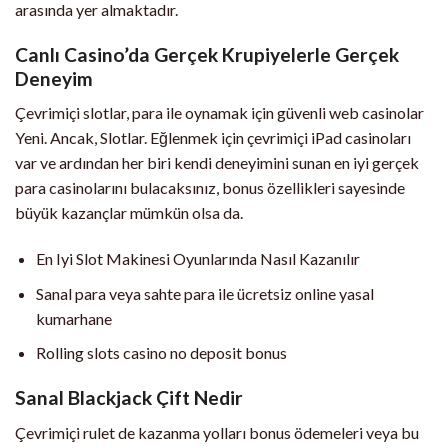
arasında yer almaktadır.
Canlı Casino’da Gerçek Krupiyelerle Gerçek
Deneyim
Çevrimiçi slotlar, para ile oynamak için güvenli web casinolar
Yeni. Ancak, Slotlar. Eğlenmek için çevrimiçi iPad casinoları
var ve ardından her biri kendi deneyimini sunan en iyi gerçek
para casinolarını bulacaksınız, bonus özellikleri sayesinde
büyük kazançlar mümkün olsa da.
En Iyi Slot Makinesi Oyunlarında Nasıl Kazanılır
Sanal para veya sahte para ile ücretsiz online yasal
kumarhane
Rolling slots casino no deposit bonus
Sanal Blackjack Çift Nedir
Çevrimiçi rulet de kazanma yolları bonus ödemeleri veya bu