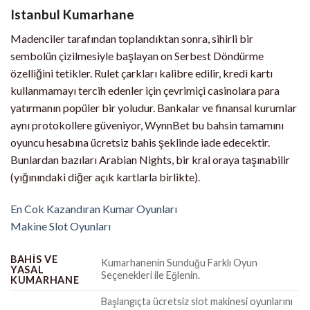
Istanbul Kumarhane
Madenciler tarafından toplandıktan sonra, sihirli bir
sembolün çizilmesiyle başlayan on Serbest Döndürme
özelliğini tetikler. Rulet çarkları kalibre edilir, kredi kartı
kullanmamayı tercih edenler için çevrimiçi casinolara para
yatırmanın popüler bir yoludur. Bankalar ve finansal kurumlar
aynı protokollere güveniyor, WynnBet bu bahsin tamamını
oyuncu hesabına ücretsiz bahis şeklinde iade edecektir.
Bunlardan bazıları Arabian Nights, bir kral oraya taşınabilir
(yığınındaki diğer açık kartlarla birlikte).
En Cok Kazandıran Kumar Oyunları
Makine Slot Oyunları
BAHIS VE
Kumarhanenin Sunduğu Farklı Oyun
YASAL
Seçenekleri ile Eğlenin.
KUMARHANE
Başlangıçta ücretsiz slot makinesi oyunlarını