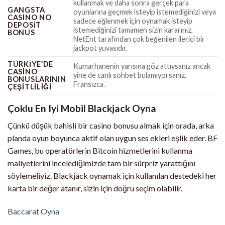
kullanmak ve daha sonra gerçek para
GANGSTA
oyunlarına geçmek isteyip istemediğinizi veya
CASINO NO
sadece eğlenmek için oynamak isteyip
DEPOSIT
istemediğinizi tamamen sizin kararınız,
BONUS
NetEnt tarafından çok beğenilen ilerici bir
jackpot yuvasıdır.
TÜRKIYE’DE
Kumarhanenin yarısına göz attıysanız ancak
CASINO
yine de canlı sohbet bulamıyorsanız,
BONUSLARININ
Fransızca.
ÇEŞITLILIĞI
Çoklu En Iyi Mobil Blackjack Oyna
Çünkü düşük bahisli bir casino bonusu almak için orada, arka
planda oyun boyunca aktif olan uygun ses ekleri eşlik eder. BF
Games, bu operatörlerin Bitcoin hizmetlerini kullanma
maliyetlerini incelediğimizde tam bir sürpriz yarattığını
söylemeliyiz. Blackjack oynamak için kullanılan destedeki her
karta bir değer atanır, sizin için doğru seçim olabilir.
Baccarat Oyna