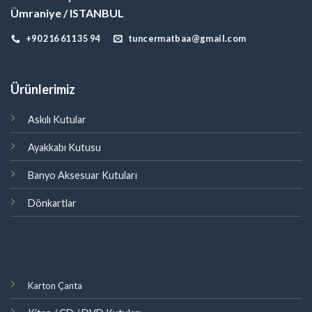
Ümraniye / ISTANBUL
+90 216 611 35 94
tuncermatbaa@gmail.com
Ürünlerimiz
Askılı Kutular
Ayakkabı Kutusu
Banyo Aksesuar Kutuları
Dönkartlar
Karton Çanta