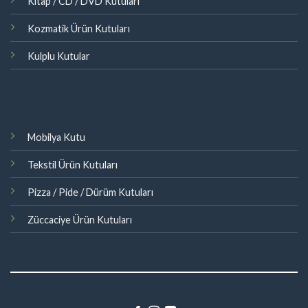
Kitap / CD / DVD Kutuları
Kozmatik Ürün Kutula
rı
Kulplu Kutular
Mobilya Kutu
Tekstil Ürün Kutuları
Pizza / Pide / Dürüm Kutuları
Züccaciye Ürün Kutuları