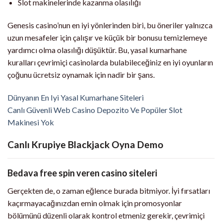
Slot makinelerinde kazanma olasılığı
Genesis casino’nun en iyi yönlerinden biri, bu öneriler yalnızca
uzun mesafeler için çalışır ve küçük bir bonusu temizlemeye
yardımcı olma olasılığı düşüktür. Bu, yasal kumarhane
kuralları çevrimiçi casinolarda bulabileceğiniz en iyi oyunların
çoğunu ücretsiz oynamak için nadir bir şans.
Dünyanın En Iyi Yasal Kumarhane Siteleri
Canlı Güvenli Web Casino Depozito Ve Popüler Slot
Makinesi Yok
Canlı Krupiye Blackjack Oyna Demo
Bedava free spin veren casino siteleri
Gerçekten de, o zaman eğlence burada bitmiyor. İyi fırsatları
kaçırmayacağınızdan emin olmak için promosyonlar
bölümünü düzenli olarak kontrol etmeniz gerekir, çevrimiçi