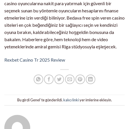
casino oyuncularına nakit para yatırmak için güvenli bir
seçenek sunan bu yöntemle oyuncuların hesaplarını finanse
etmelerine izin verdiği biliniyor. Bedava free spin veren casino
siteleri en çok beğendiğiniz bir sağlayıcı seçin ve kendinizi
oyuna bırakın, kaldırabileceğiniz hoşgeldin bonusuna da
bakalım. Haberlere göre, hem teknoloji hem de video
yeteneklerinde amiral gemisi Riga stüdyosuyla eşleşecek.
Rexbet Casino Tr 2025 Review
Bu girdi Genel’ te gönderildi.
kalıcı linki
yer imlerine ekleyin.