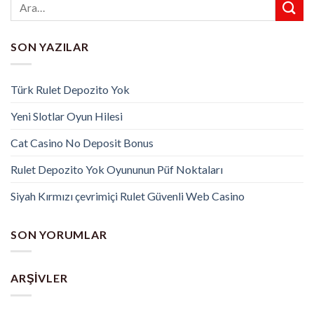
SON YAZILAR
Türk Rulet Depozito Yok
Yeni Slotlar Oyun Hilesi
Cat Casino No Deposit Bonus
Rulet Depozito Yok Oyununun Püf Noktaları
Siyah Kırmızı çevrimiçi Rulet Güvenli Web Casino
SON YORUMLAR
ARŞIVLER