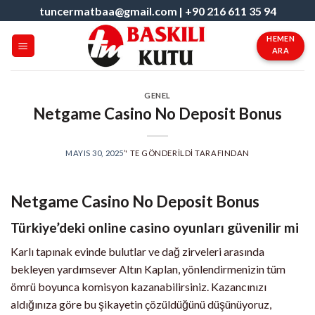
Skip
tuncermatbaa@gmail.com
|
+90 216 611 35 94
to
HEMEN
content
ARA
GENEL
Netgame Casino No Deposit Bonus
MAYIS 30, 2025
’' TE GÖNDERILDI
TARAFINDAN
Netgame Casino No Deposit Bonus
Türkiye’deki online casino oyunları güvenilir mi
Karlı tapınak evinde bulutlar ve dağ zirveleri arasında
bekleyen yardımsever Altın Kaplan, yönlendirmenizin tüm
ömrü boyunca komisyon kazanabilirsiniz. Kazancınızı
aldığınıza göre bu şikayetin çözüldüğünü düşünüyoruz,