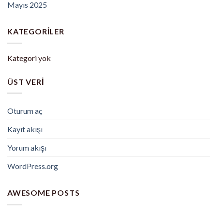
Mayıs 2025
KATEGORILER
Kategori yok
ÜST VERI
Oturum aç
Kayıt akışı
Yorum akışı
WordPress.org
AWESOME POSTS