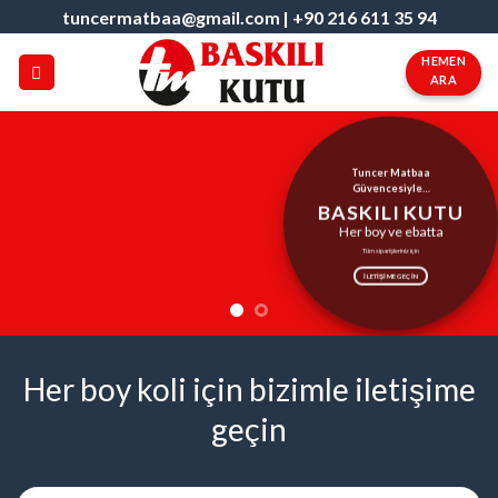
Skip
tuncermatbaa@gmail.com
|
+90 216 611 35 94
to
HEMEN
content
ARA
Tuncer Matbaa
Güvencesiyle…
BASKILI KUTU
Her boy ve ebatta
Tüm siparişleriniz için
ILETIŞIME GEÇIN
Her boy koli için bizimle iletişime
geçin